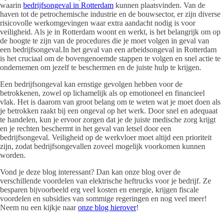
waarin
bedrijfsongeval in Rotterdam
kunnen plaatsvinden. Van de
haven tot de petrochemische industrie en de bouwsector, er zijn diverse
risicovolle werkomgevingen waar extra aandacht nodig is voor
veiligheid. Als je in Rotterdam woont en werkt, is het belangrijk om op
de hoogte te zijn van de procedures die je moet volgen in geval van
een bedrijfsongeval.In het geval van een arbeidsongeval in Rotterdam
is het cruciaal om de bovengenoemde stappen te volgen en snel actie te
ondernemen om jezelf te beschermen en de juiste hulp te krijgen.
Een bedrijfsongeval kan ernstige gevolgen hebben voor de
betrokkenen, zowel op lichamelijk als op emotioneel en financieel
vlak. Het is daarom van groot belang om te weten wat je moet doen als
je betrokken raakt bij een ongeval op het werk. Door snel en adequaat
te handelen, kun je ervoor zorgen dat je de juiste medische zorg krijgt
en je rechten beschermt in het geval van letsel door een
bedrijfsongeval. Veiligheid op de werkvloer moet altijd een prioriteit
zijn, zodat bedrijfsongevallen zoveel mogelijk voorkomen kunnen
worden.
Vond je deze blog interessant? Dan kan onze blog over de
verschillende voordelen van elektrische heftrucks voor je bedrijf. Ze
besparen bijvoorbeeld erg veel kosten en energie, krijgen fiscale
voordelen en subsidies van sommige regeringen en nog veel meer!
Neem nu een kijkje naar
onze blog hierover
!