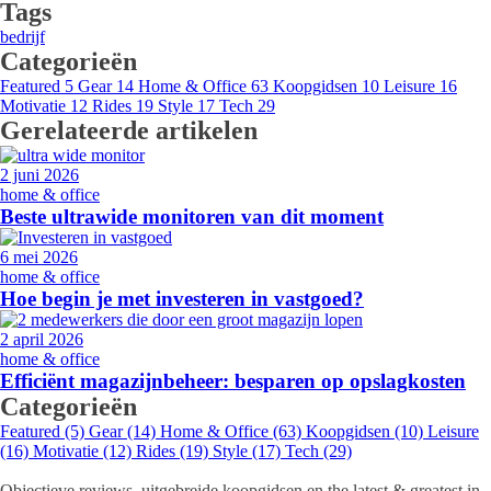
Tags
bedrijf
Categorieën
Featured
5
Gear
14
Home & Office
63
Koopgidsen
10
Leisure
16
Motivatie
12
Rides
19
Style
17
Tech
29
Gerelateerde artikelen
2 juni 2026
home & office
Beste ultrawide monitoren van dit moment
6 mei 2026
home & office
Hoe begin je met investeren in vastgoed?
2 april 2026
home & office
Efficiënt magazijnbeheer: besparen op opslagkosten
Categorieën
Featured
(5)
Gear
(14)
Home & Office
(63)
Koopgidsen
(10)
Leisure
(16)
Motivatie
(12)
Rides
(19)
Style
(17)
Tech
(29)
Objectieve reviews, uitgebreide koopgidsen en the latest & greatest in