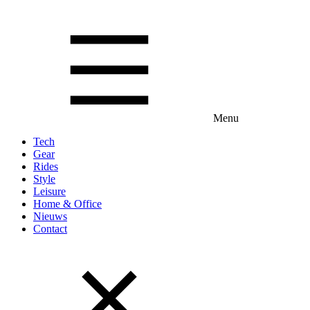
Menu
Tech
Gear
Rides
Style
Leisure
Home & Office
Nieuws
Contact