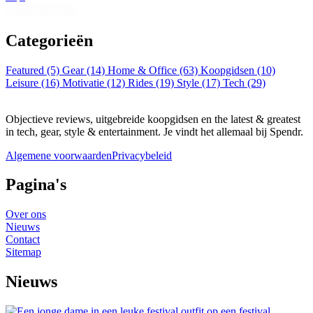
Laad meer (51)
Categorieën
Featured
(5)
Gear
(14)
Home & Office
(63)
Koopgidsen
(10)
Leisure
(16)
Motivatie
(12)
Rides
(19)
Style
(17)
Tech
(29)
Objectieve reviews, uitgebreide koopgidsen en the latest & greatest
in tech, gear, style & entertainment. Je vindt het allemaal bij Spendr.
Algemene voorwaarden
Privacybeleid
Pagina's
Over ons
Nieuws
Contact
Sitemap
Nieuws