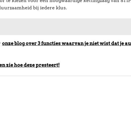
oor te kiezen voor een hoogwaardige kettingzaag van STIH
duurzaamheid bij iedere klus.
r
onze blog over 3 functies waarvan je niet wist dat je au
en zie hoe deze presteert!