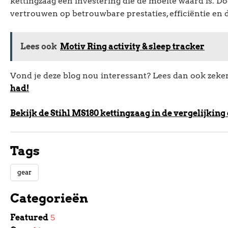
kettingzaag een investering die de moeite waard is. D
vertrouwen op betrouwbare prestaties, efficiëntie en 
Lees ook
Motiv Ring activity & sleep tracker
Vond je deze blog nou interessant? Lees dan ook zeke
had!
Bekijk de Stihl MS180 kettingzaag in de vergelijking 
Tags
gear
Categorieën
Featured
5