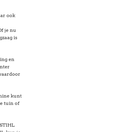
aar ook
f je nu
gzaag is
ting en
ënter
 waardoor
chine kunt
e tuin of
e STIHL