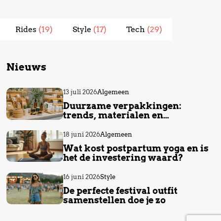
Rides
(19)
Style
(17)
Tech
(29)
Nieuws
13 juli 2026
Algemeen
Duurzame verpakkingen:
trends, materialen en
voordelen
18 juni 2026
Algemeen
Wat kost postpartum yoga en is
het de investering waard?
16 juni 2026
Style
De perfecte festival outfit
samenstellen doe je zo