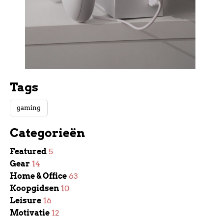
Tags
gaming
Categorieën
Featured
5
Gear
14
Home & Office
63
Koopgidsen
10
Leisure
16
Motivatie
12