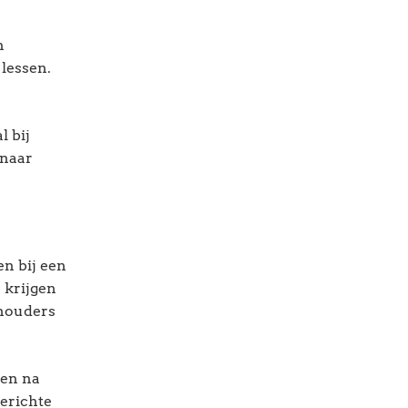
n
 lessen.
l bij
 naar
n bij een
 krijgen
chouders
den na
erichte