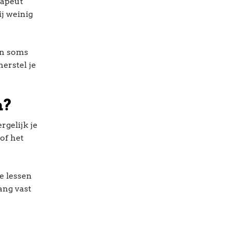
rapeut
ij weinig
en soms
erstel je
n?
gelijk je
of het
e lessen
ang vast