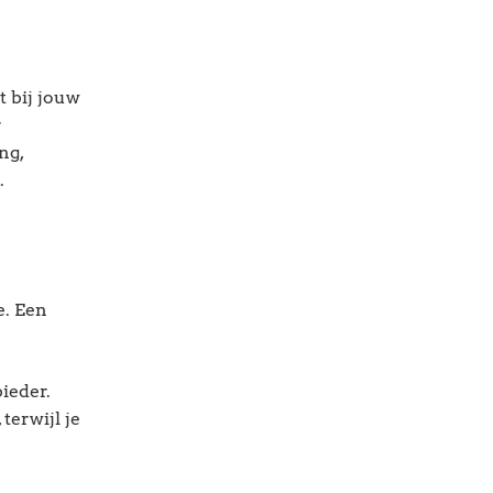
t bij jouw
r
ng,
.
e. Een
ieder.
terwijl je