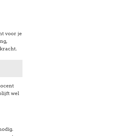
ht voor je
ng,
 kracht.
docent
lijft wel
nodig.