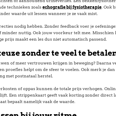
lachten of aanhoudend urineverlies. Een bekkenfysiothe
nde technieken zoals
echografie bij fysiotherapie
. Ook b
inder waarde uit lessen wanneer je ze vaak mist.
orrecties nodig hebben. Zonder feedback voer je oefening
of minder nuttig. Ook jouw voorkeur telt mee. Misschien h
ge prijs maakt een les dus niet automatisch passend.
uze zonder te veel te betale
uwen of meer vertrouwen krijgen in beweging? Daarna ver
Een proefles helpt om de sfeer te voelen. Ook merk je dan 
ng met postnataal herstel.
eerkosten of oppas kunnen de totale prijs verhogen. Onlin
ijft. Een strippenkaart geeft vaak korting zonder direct l
maat bepaalt namelijk vaak de waarde.
ssen bij jouw ritme