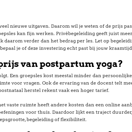
eel nieuwe uitgaven. Daarom wil je weten of de prijs pas
epsles kan fijn werken. Privébegeleiding geeft juist mee
jk daarom verder dan het bedrag per les. Let op begeleidi
 bepaal je of deze investering echt past bij jouw kraamtijd
prijs van postpartum yoga?
volgt. Een groepsles kost meestal minder dan persoonlijke
imte voor vragen. Ook de ervaring van de docent telt me
stnataal herstel rekent vaak een hoger tarief.
met vaste ruimte heeft andere kosten dan een online aanb
oefeningen voor thuis. Daardoor lijkt een traject duurder, 
sgrootte, begeleiding of flexibiliteit.