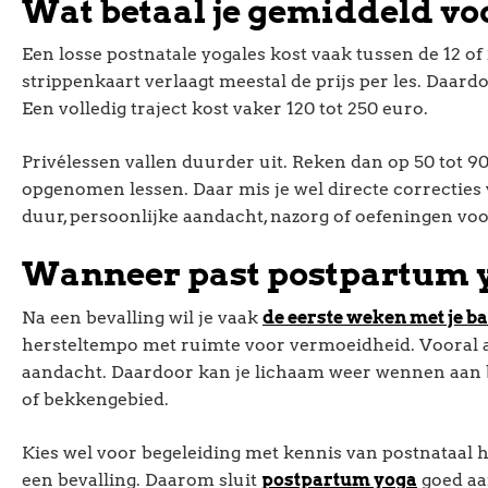
Wat betaal je gemiddeld voor
Een losse postnatale yogales kost vaak tussen de 12 of 
strippenkaart verlaagt meestal de prijs per les. Daardoo
Een volledig traject kost vaker 120 tot 250 euro.
Privélessen vallen duurder uit. Reken dan op 50 tot 90
opgenomen lessen. Daar mis je wel directe correcties 
duur, persoonlijke aandacht, nazorg of oefeningen voo
Wanneer past postpartum yo
Na een bevalling wil je vaak
de eerste weken met je b
hersteltempo met ruimte voor vermoeidheid. Vooral ad
aandacht. Daardoor kan je lichaam weer wennen aan b
of bekkengebied.
Kies wel voor begeleiding met kennis van postnataal h
een bevalling. Daarom sluit
postpartum yoga
goed aa