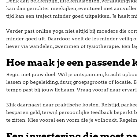
Denk aan bekkenpijn, littekenklachten, verzakkingsk
kan dan gerichter meekijken, eventueel met aanvulle
tijd kan een traject minder goed uitpakken. Je haalt m
Verder past online yoga niet altijd bij moeders die c
minder goed uit. Daardoor voelt de les minder veilig 
liever via wandelen, zwemmen of fysiotherapie. Een la
Hoe maak je een passende ke
Begin met jouw doel. Wil je ontspannen, kracht opbo
lessen op begeleiding, duur, groepsgrootte of locatie. 
tempo past bij jouw lichaam. Vraag vooraf naar ervari
Kijk daarnaast naar praktische kosten. Reistijd, park
besparen geld, terwijl persoonlijke feedback beperkt bl
te zitten. Kies vooral een vorm die je volhoudt. Regel
Een investering die moet pa