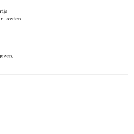
rijs
sen kosten
r
geven,